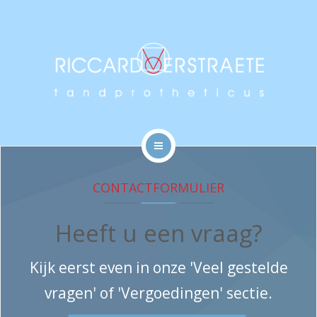
BEHANDELINGEN
VERGOEDINGEN
NIEUWS
CONTACT
HOME
CONTACTFORMULIER
DE PRAKTIJK
Heeft u een vraag?
BEHANDELINGEN
Kijk eerst even in onze 'Veel gestelde
VERGOEDINGEN
vragen' of 'Vergoedingen' sectie.
NIEUWS