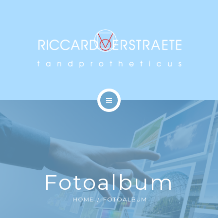
BEHANDELINGEN
VERGOEDINGEN
NIEUWS
CONTACT
HOME
DE PRAKTIJK
BEHANDELINGEN
Fotoalbum
VERGOEDINGEN
HOME
FOTOALBUM
NIEUWS